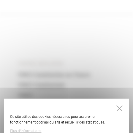
VISITEZ NOS SITES
VINCI Construction en France
VINCI Construction
VINCI
Masque
Ce site utilise des cookies nécessaires pour assurer le
fonctionnement optimal du site et recueillir des statistiques.
Plus d'informations